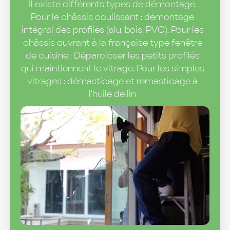
Il existe différents types de démontage.
Pour le châssis coulissant : démontage
intégral des profilés (alu, bois, PVC). Pour les
châssis ouvrant à la française type fenêtre
de cuisine : Déparcloser les petits profilés
qui maintiennent le vitrage. Pour les simples
vitrages : démasticage et remasticage à
l’huile de lin