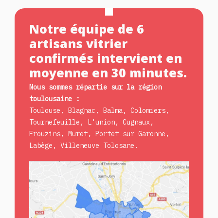
Notre équipe de 6
artisans vitrier
confirmés intervient en
moyenne en 30 minutes.
Nous sommes répartie sur la région
toulousaine :
Toulouse, Blagnac, Balma, Colomiers,
Tournefeuille, L'union, Cugnaux,
Frouzins, Muret, Portet sur Garonne,
Labège, Villeneuve Tolosane.